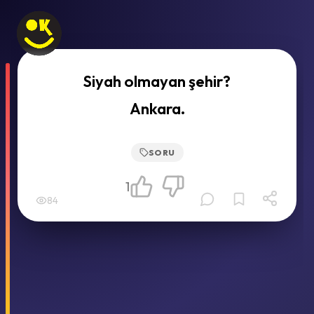
Siyah olmayan şehir?
Ankara.
SORU
1
84