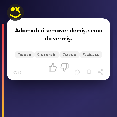
Adamın biri semaver demiş, sema
da vermiş.
SORU
OFANSIF
ARGO
CINSEL
1
69