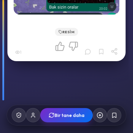
RESIM
1
Bir tane daha