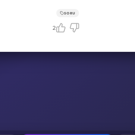
SORU
2