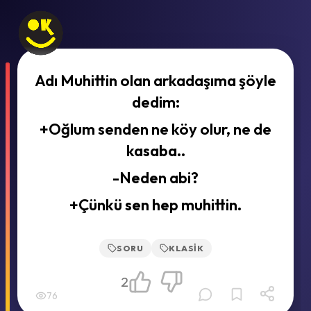
Adı Muhittin olan arkadaşıma şöyle
dedim:
+Oğlum senden ne köy olur, ne de
kasaba..
-Neden abi?
+Çünkü sen hep muhittin.
SORU
KLASIK
2
76