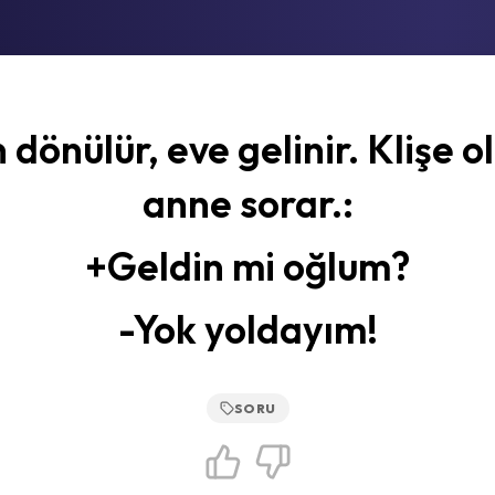
n dönülür, eve gelinir. Klişe o
anne sorar.:
+Geldin mi oğlum?
-Yok yoldayım!
SORU