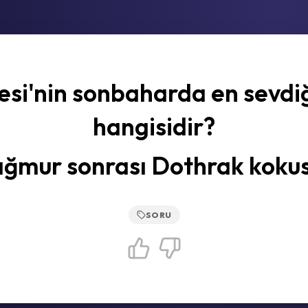
esi'nin sonbaharda en sevdiğ
hangisidir?
ağmur sonrası Dothrak kokus
SORU