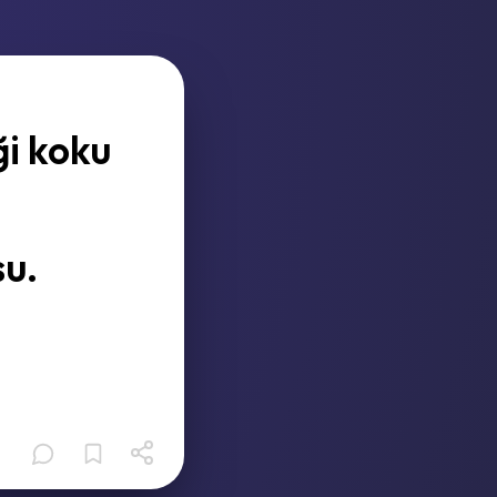
i koku
u.