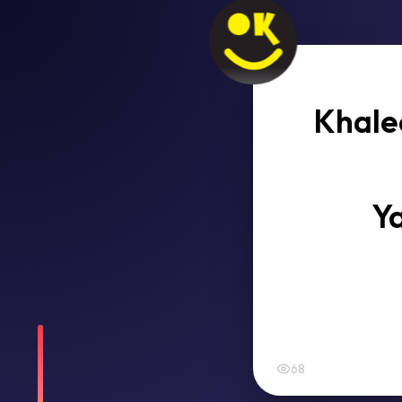
Khale
Y
68