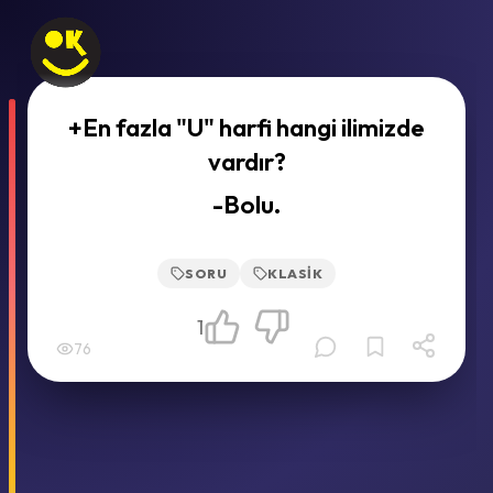
+En fazla "U" harfi hangi ilimizde
vardır?
-Bolu.
SORU
KLASIK
1
76