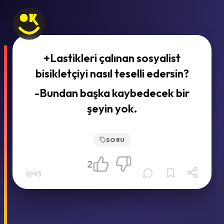
+Lastikleri çalınan sosyalist
bisikletçiyi nasıl teselli edersin?
-Bundan başka kaybedecek bir
şeyin yok.
SORU
2
93