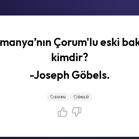
manya’nın Çorum'lu eski ba
kimdir?
-Joseph Göbels.
SORU
ÜNLÜ