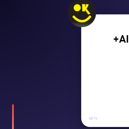
+Al
74