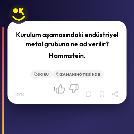
Kurulum aşamasındaki endüstriyel
metal grubuna ne ad verilir?
Hammstein.
SORU
ZAMANINÖTESINDE
1
74