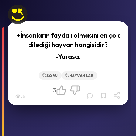
+İnsanların faydalı olmasını en çok
dilediği hayvan hangisidir?
-Yarasa.
SORU
HAYVANLAR
3
76