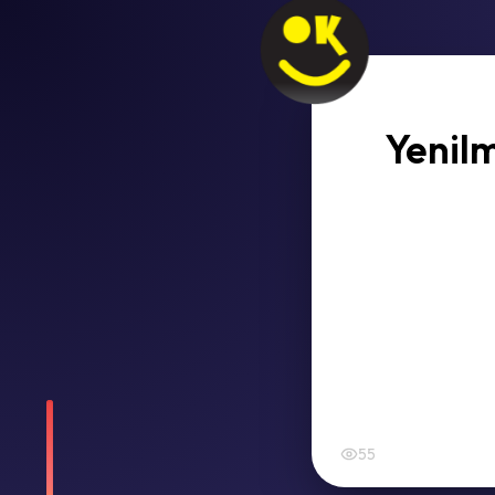
Yenilm
55