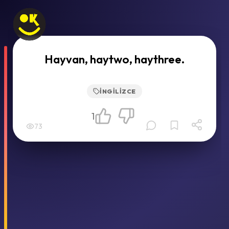
Hayvan, haytwo, haythree.
İNGILIZCE
1
73