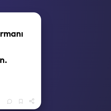
armanı
n.