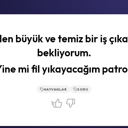
en büyük ve temiz bir iş çık
bekliyorum.
Yine mi fil yıkayacağım patro
HAYVANLAR
SORU
1