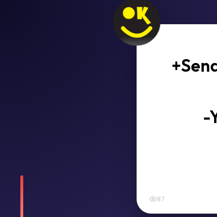
+Send
-
87