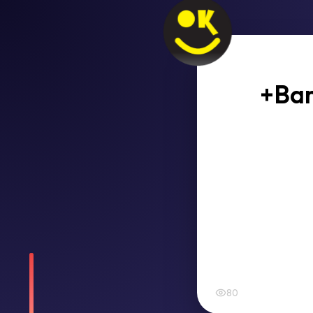
+Bar
80