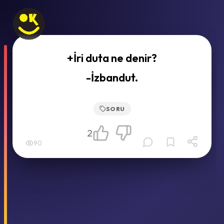
+İri duta ne denir?
-İzbandut.
SORU
2
90