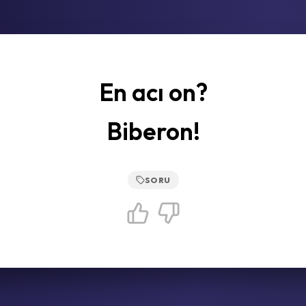
En acı on?
Biberon!
SORU