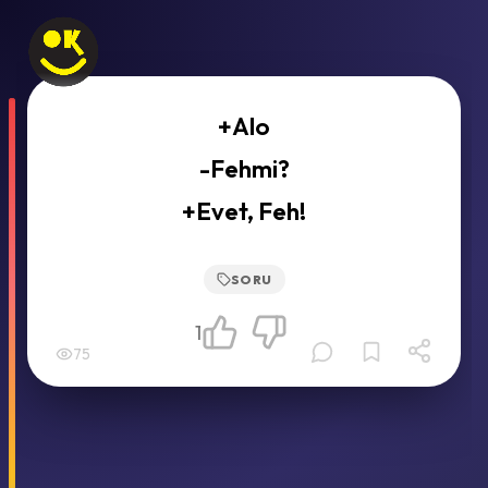
+Alo
-Fehmi?
+Evet, Feh!
SORU
1
75