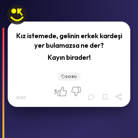
Kız istemede, gelinin erkek kardeşi
yer bulamazsa ne der?
Kayın birader!
SORU
3
88