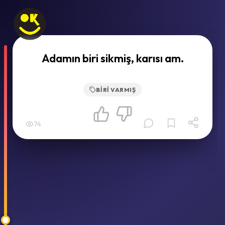
Adamın biri sikmiş, karısı am.
BIRI VARMIŞ
74