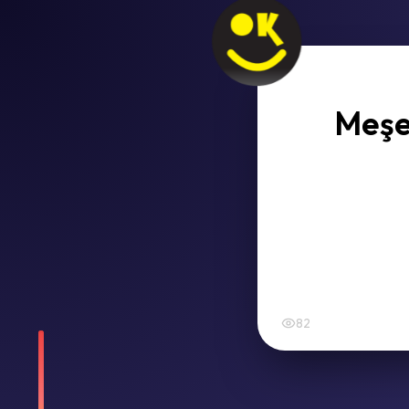
Meşe 
82