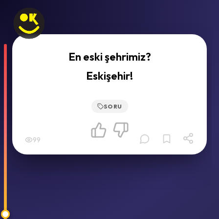
En eski şehrimiz?
Eskişehir!
SORU
99