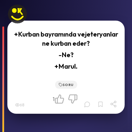
+Kurban bayramında vejeteryanlar
ne kurban eder?
-Ne?
+Marul.
SORU
1
68