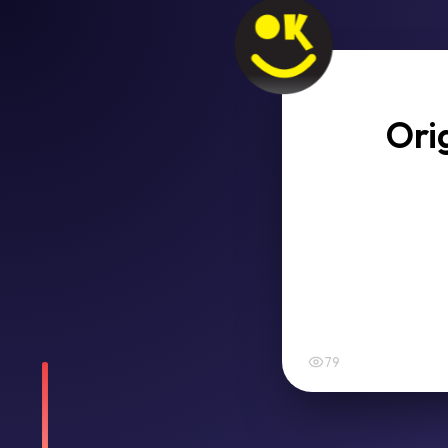
Ori
79