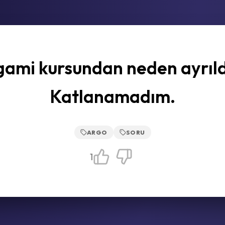
gami kursundan neden ayrıl
Katlanamadım.
ARGO
SORU
1