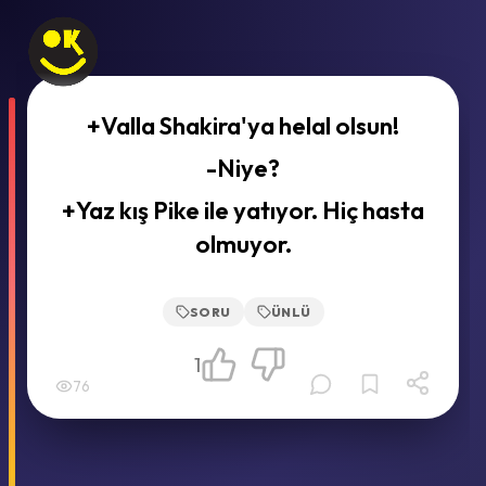
+Valla Shakira'ya helal olsun!
-Niye?
+Yaz kış Pike ile yatıyor. Hiç hasta
olmuyor.
SORU
ÜNLÜ
1
76