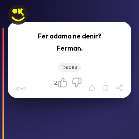
Fer adama ne denir?
Ferman.
SORU
2
69