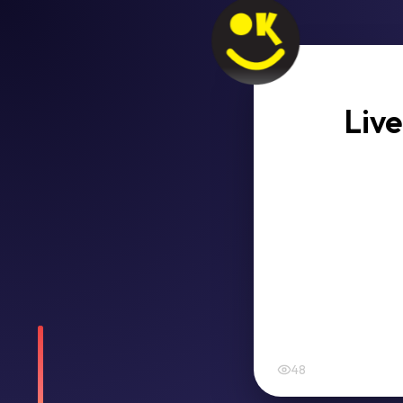
Live
48