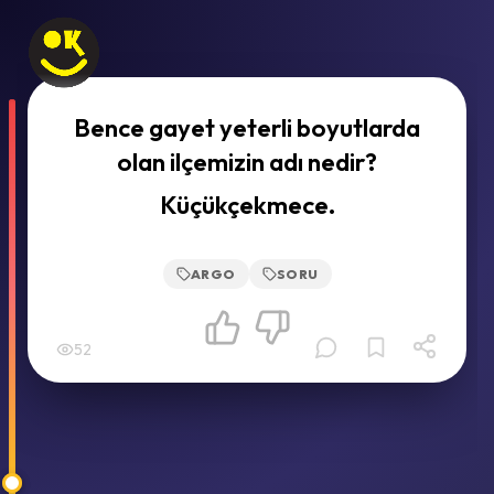
Bence gayet yeterli boyutlarda
olan ilçemizin adı nedir?
Küçükçekmece.
ARGO
SORU
52