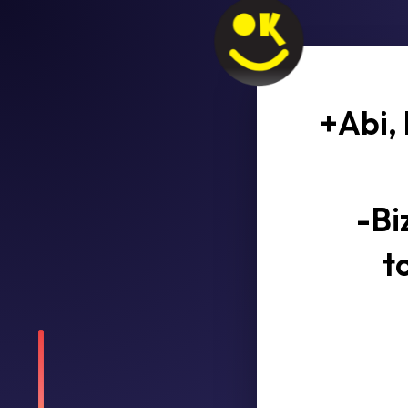
+Abi, 
-Bi
t