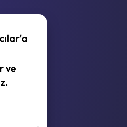
cılar'a
r ve
z.