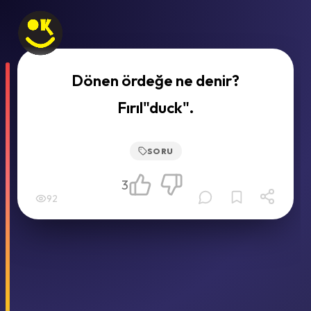
Dönen ördeğe ne denir?
Fırıl"duck".
SORU
3
92