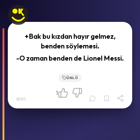
+Bak bu kızdan hayır gelmez,
benden söylemesi.
-O zaman benden de Lionel Messi.
ÜNLÜ
1
85