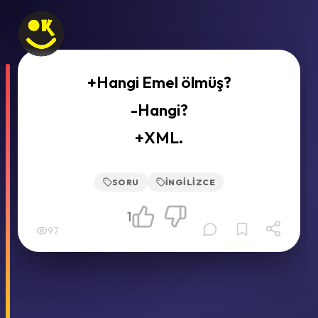
+Hangi Emel ölmüş?
-Hangi?
+XML.
SORU
İNGILIZCE
1
97