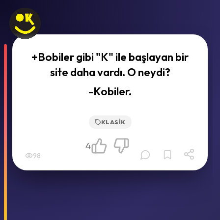
+Bobiler gibi "K" ile başlayan bir
site daha vardı. O neydi?
-Kobiler.
KLASIK
4
98