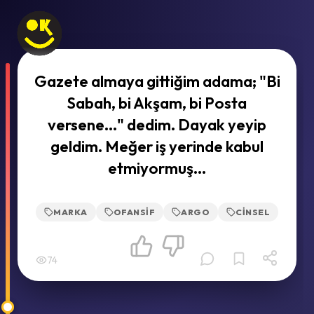
Gazete almaya gittiğim adama; "Bi
Sabah, bi Akşam, bi Posta
versene…" dedim. Dayak yeyip
geldim. Meğer iş yerinde kabul
etmiyormuş…
MARKA
OFANSIF
ARGO
CINSEL
74