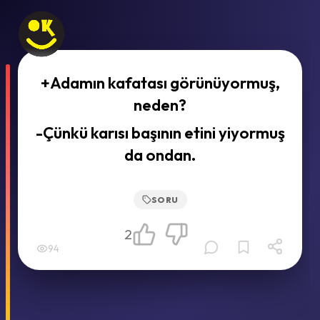
+Adamın kafatası görünüyormuş,
neden?
-Çünkü karısı başının etini yiyormuş
da ondan.
SORU
2
94