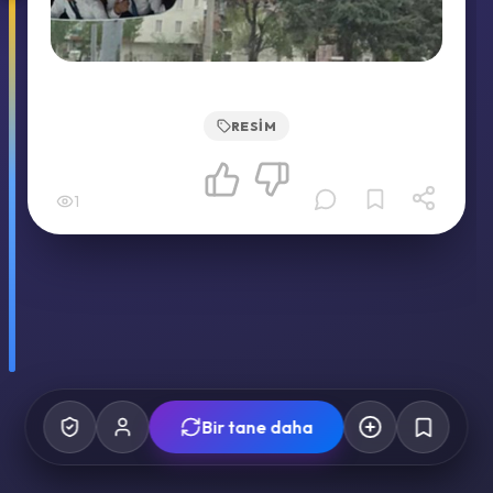
RESIM
1
Bir tane daha