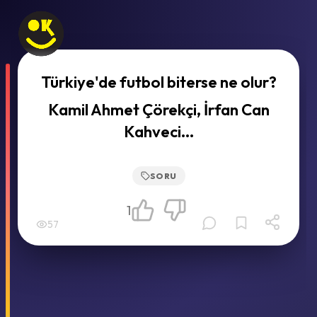
Türkiye'de futbol biterse ne olur?
Kamil Ahmet Çörekçi, İrfan Can
Kahveci...
SORU
1
57