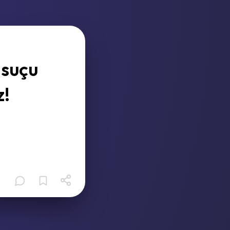
 suçu
z!