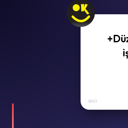
+Düz
i
83