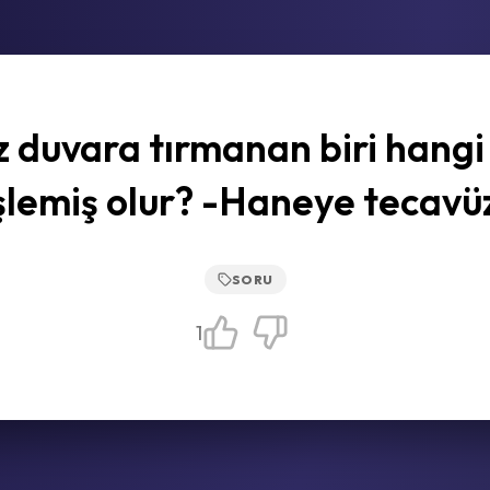
 duvara tırmanan biri hangi
şlemiş olur? -Haneye tecavü
SORU
1