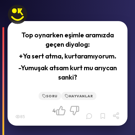
Top oynarken eşimle aramızda
geçen diyalog:
+Ya sert atma, kurtaramıyorum.
-Yumuşak atsam kurt mu arıycan
sanki?
SORU
HAYVANLAR
4
85