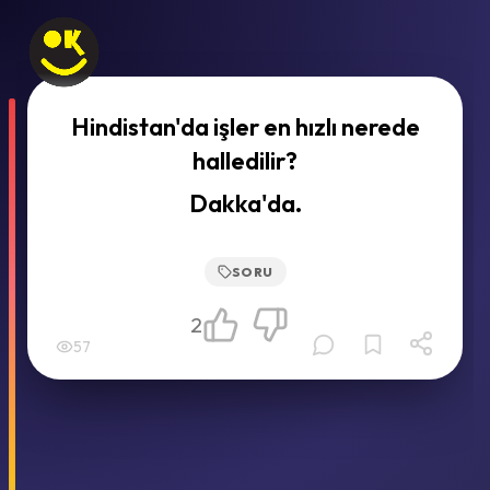
Hindistan'da işler en hızlı nerede
halledilir?
Dakka'da.
SORU
2
57