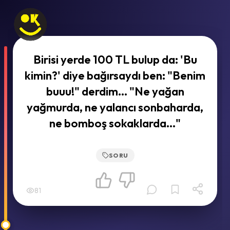
Birisi yerde 100 TL bulup da: 'Bu
kimin?' diye bağırsaydı ben: "Benim
buuu!" derdim... "Ne yağan
yağmurda, ne yalancı sonbaharda,
ne bomboş sokaklarda..."
SORU
81