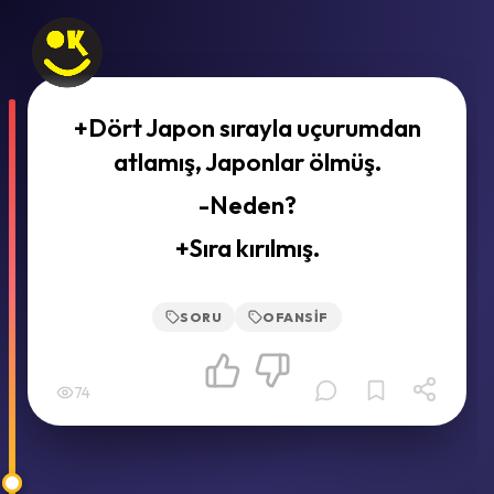
+Dört Japon sırayla uçurumdan
atlamış, Japonlar ölmüş.
-Neden?
+Sıra kırılmış.
SORU
OFANSIF
74