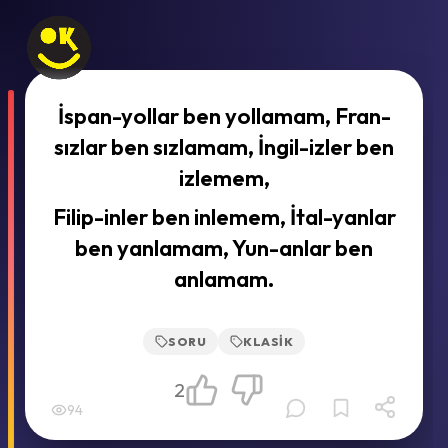
İspan-yollar ben yollamam, Fran-
sızlar ben sızlamam, İngil-izler ben
izlemem,
Filip-inler ben inlemem, İtal-yanlar
ben yanlamam, Yun-anlar ben
anlamam.
SORU
KLASIK
2
94