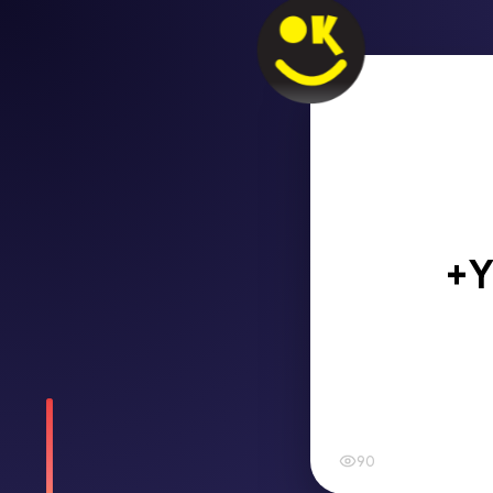
+Y
90