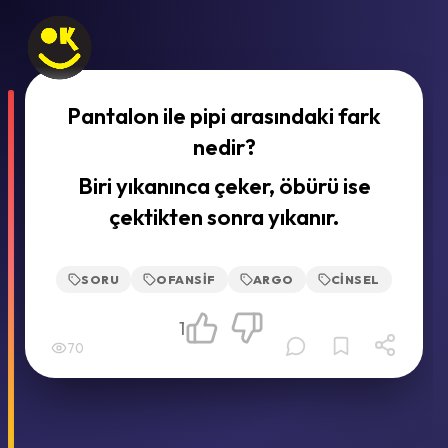
Pantalon ile pipi arasındaki fark
nedir?
Biri yıkanınca çeker, öbürü ise
çektikten sonra yıkanır.
SORU
OFANSIF
ARGO
CINSEL
1
70