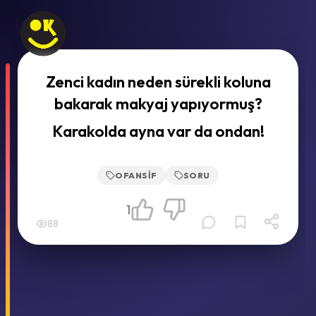
Zenci kadın neden sürekli koluna
bakarak makyaj yapıyormuş?
Karakolda ayna var da ondan!
OFANSIF
SORU
1
88