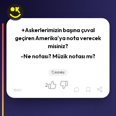
+Askerlerimizin başına çuval
geçiren Amerika'ya nota verecek
misiniz?
-Ne notası? Müzik notası mı?
SORU
2
80