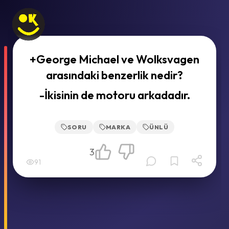
+George Michael ve Wolksvagen
arasındaki benzerlik nedir?
-İkisinin de motoru arkadadır.
SORU
MARKA
ÜNLÜ
3
91