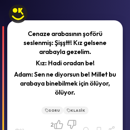
Cenaze arabasının şoförü
seslenmiş: Şişştt! Kız gelsene
arabayla gezelim.
Kız: Hadi oradan be!
Adam: Sen ne diyorsun be! Millet bu
arabaya binebilmek için ölüyor,
ölüyor.
SORU
KLASIK
2