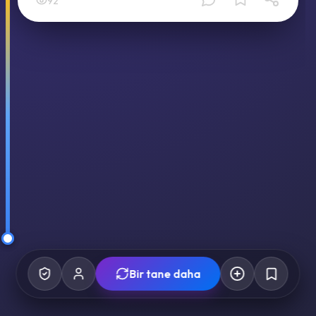
92
Bir tane daha